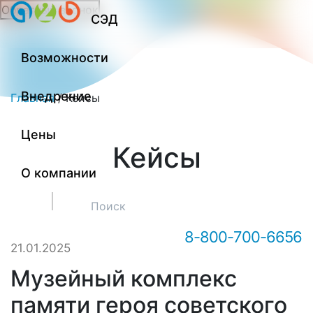
Обратный звонок
СЭД
Онлайн-консультация А2Б
Возможности
Внедрение
Главная
/
Кейсы
Цены
Кейсы
О компании
Здравствуйте! Мы можем вам
чем-то помочь?
8-800-700-6656
21.01.2025
Музейный комплекс
памяти героя советского