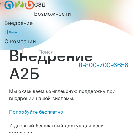
Обратный звонок
СЭД
Онлайн-консультация А2Б
Возможности
Внедрение
Цены
О компании
Внедрение
8-800-700-6656
А2Б
Здравствуйте! Мы можем вам
чем-то помочь?
Мы оказываем комплексную поддержку при
внедрении нашей системы.
Попробуйте бесплатно
7-дневный бесплатный доступ для всей
компании