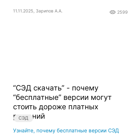
11.11.2025, Зарипов А.А.
2599
“СЭД скачать” - почему
“бесплатные” версии могут
стоить дороже платных
решений
СЭД
Узнайте, почему бесплатные версии СЭД