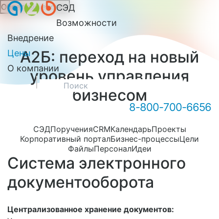
Обратный звонок
СЭД
Онлайн-консультация А2Б
Возможности
Внедрение
А2Б: переход на новый
Цены
О компании
уровень управления
бизнесом
8-800-700-6656
СЭД
Поручения
CRM
Календарь
Проекты
Здравствуйте! Мы можем вам
Корпоративный портал
Бизнес-процессы
Цели
чем-то помочь?
Файлы
Персонал
Идеи
Система электронного
документооборота
Централизованное хранение документов: