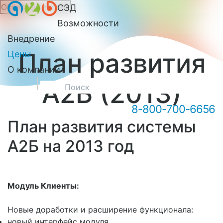
Обратный звонок
СЭД
Онлайн-консультация А2Б
Возможности
Внедрение
План развития
Цены
О компании
А2Б (2013)
8-800-700-6656
План развития системы
Здравствуйте! Мы можем вам
А2Б на 2013 год
чем-то помочь?
Модуль Клиенты:
Новые доработки и расширение функционала:
новый интерфейс модуля,