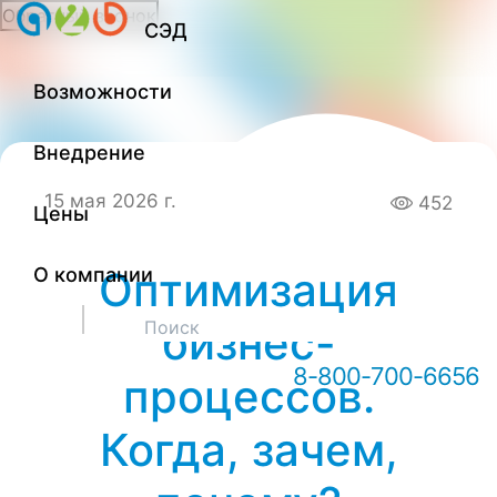
Обратный звонок
СЭД
Онлайн-консультация А2Б
Возможности
Внедрение
15 мая 2026 г.
452
Цены
О компании
Оптимизация
Здравствуйте! Мы можем вам
бизнес-
чем-то помочь?
8-800-700-6656
процессов.
Когда, зачем,