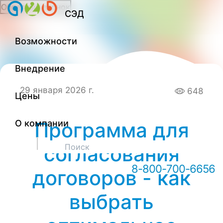
Обратный звонок
СЭД
Онлайн-консультация А2Б
Возможности
Внедрение
29 января 2026 г.
648
Цены
О компании
Программа для
Здравствуйте! Мы можем вам
согласования
чем-то помочь?
8-800-700-6656
договоров - как
выбрать