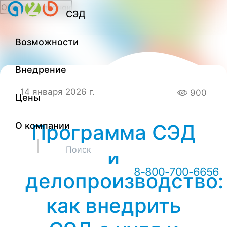
Обратный звонок
СЭД
Онлайн-консультация А2Б
Возможности
Внедрение
14 января 2026 г.
900
Цены
О компании
Программа СЭД
Здравствуйте! Мы можем вам
и
чем-то помочь?
8-800-700-6656
делопроизводство:
как внедрить