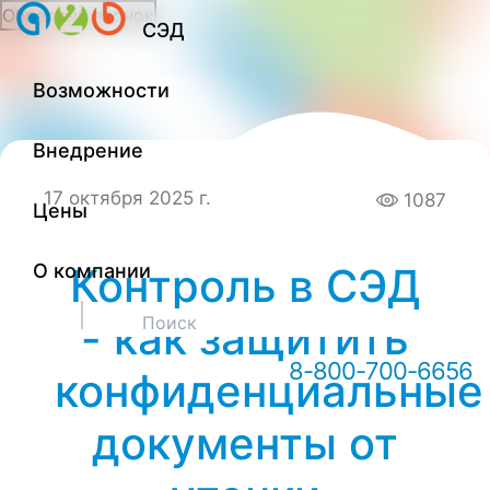
Обратный звонок
СЭД
Онлайн-консультация А2Б
Возможности
Здравствуйте! Мы можем вам
чем-то помочь?
Внедрение
17 октября 2025 г.
1087
Цены
О компании
Контроль в СЭД
- как защитить
8-800-700-6656
конфиденциальные
документы от