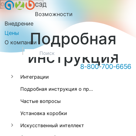
Обратный звонок
СЭД
Онлайн-консультация А2Б
Возможности
Внедрение
Подробная
Цены
О компании
инструкция
8-800-700-6656
Интеграции
Здравствуйте! Мы можем вам
Подробная инструкция о программе А2Б
чем-то помочь?
Частые вопросы
Установка коробки
Искусственный интеллект