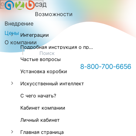
Обратный звонок
СЭД
Онлайн-консультация А2Б
Возможности
Внедрение
Цены
Интеграции
О компании
Подробная инструкция о программе А2Б
Частые вопросы
8-800-700-6656
Установка коробки
Искусственный интеллект
Здравствуйте! Мы можем вам
чем-то помочь?
С чего начать?
Кабинет компании
Личный кабинет
Главная страница