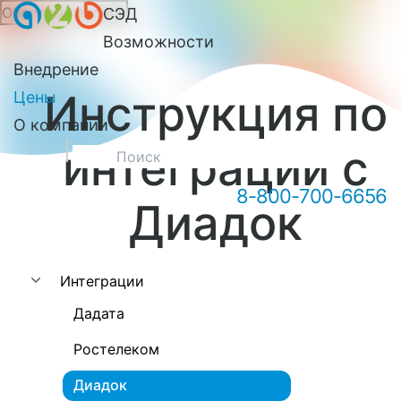
Обратный звонок
СЭД
Онлайн-консультация А2Б
Возможности
Внедрение
Инструкция по
Цены
О компании
интеграции с
8-800-700-6656
Диадок
Здравствуйте! Мы можем вам
чем-то помочь?
Интеграции
Дадата
Ростелеком
Диадок