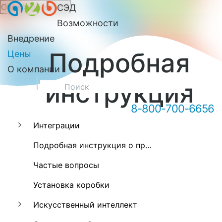
Обратный звонок
СЭД
Онлайн-консультация А2Б
Возможности
Внедрение
Подробная
Цены
О компании
инструкция
8-800-700-6656
Интеграции
Здравствуйте! Мы можем вам
Подробная инструкция о программе А2Б
чем-то помочь?
Частые вопросы
Установка коробки
Искусственный интеллект