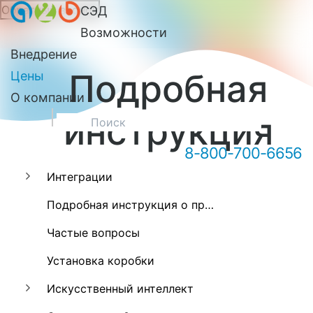
Обратный звонок
СЭД
Онлайн-консультация А2Б
Возможности
Внедрение
Подробная
Цены
О компании
инструкция
8-800-700-6656
Интеграции
Здравствуйте! Мы можем вам
Подробная инструкция о программе А2Б
чем-то помочь?
Частые вопросы
Установка коробки
Искусственный интеллект