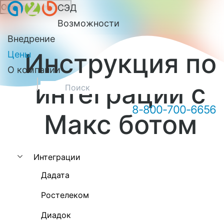
Обратный звонок
СЭД
Онлайн-консультация А2Б
Возможности
Внедрение
Инструкция по
Цены
О компании
интеграции с
8-800-700-6656
Макс ботом
Здравствуйте! Мы можем вам
чем-то помочь?
Интеграции
Дадата
Ростелеком
Диадок