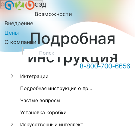
Обратный звонок
СЭД
Онлайн-консультация А2Б
Возможности
Внедрение
Подробная
Цены
О компании
инструкция
8-800-700-6656
Интеграции
Здравствуйте! Мы можем вам
Подробная инструкция о программе А2Б
чем-то помочь?
Частые вопросы
Установка коробки
Искусственный интеллект