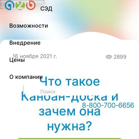
Обратный звонок
СЭД
Онлайн-консультация А2Б
Возможности
Внедрение
16 ноября 2021 г.
2899
Цены
О компании
Что такое
Здравствуйте! Мы можем вам
Канбан-доска и
чем-то помочь?
8-800-700-6656
зачем она
нужна?