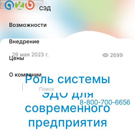
Обратный звонок
СЭД
Онлайн-консультация А2Б
Возможности
Внедрение
29 мая 2023 г.
2699
Цены
О компании
Роль системы
Здравствуйте! Мы можем вам
ЭДО для
чем-то помочь?
8-800-700-6656
современного
предприятия